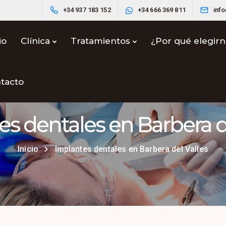
+34 937 183 152
+34 666 369 811
inf
io
Clínica
Tratamientos
¿Por qué elegir
tacto
s dentales en Barbera d
Inicio
Implantes dentales en Barbera del Valles