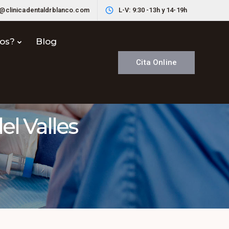
o@clinicadentaldrblanco.com
L-V: 9:30 -13h y 14-19h
nos?
Blog
Cita Online
el Valles