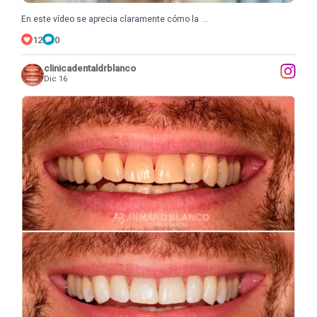
...
En este vídeo se aprecia claramente cómo la
12
0
clinicadentaldrblanco
Dic 16
...
Hoy os mostramos un antes y después real de un
8
0