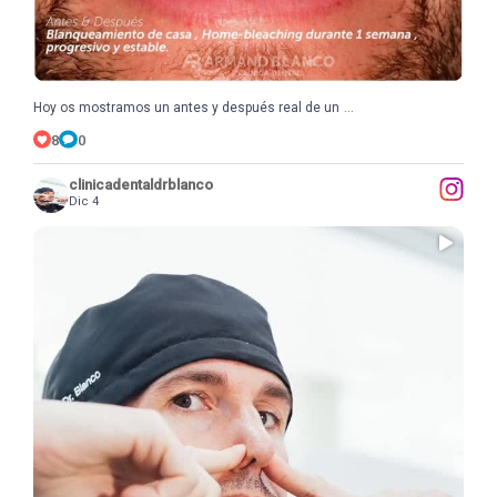
...
Hoy os mostramos un antes y después real de un
8
0
clinicadentaldrblanco
Dic 4
...
Si respiras por la boca habitualmente… ¡alerta!
10
0