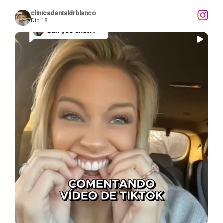
clinicadentaldrblanco
Dic 18
...
En este vídeo se aprecia claramente cómo la
12
0