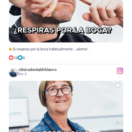
...
Si respiras por la boca habitualmente… ¡alerta!
10
0
clinicadentaldrblanco
Dic 2
...
Marisa llegó a nuestra clínica porque le
10
1