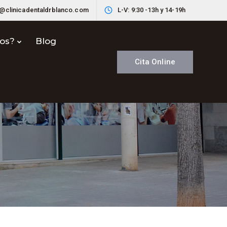
o@clinicadentaldrblanco.com
L-V: 9:30 -13h y 14-19h
nos?
Blog
Cita Online