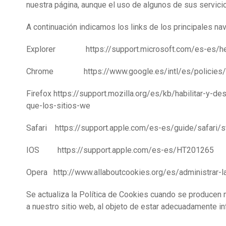
nuestra página, aunque el uso de algunos de sus servicio
A continuación indicamos los links de los principales n
Explorer https://support.microsoft.com/es-es/help/
Chrome https://www.google.es/intl/es/policies/t
Firefox https://support.mozilla.org/es/kb/habilitar-y-de
que-los-sitios-we
Safari https://support.apple.com/es-es/guide/safari/
IOS https://support.apple.com/es-es/HT201265
Opera http://www.allaboutcookies.org/es/administrar-l
Se actualiza la Política de Cookies cuando se producen 
a nuestro sitio web, al objeto de estar adecuadamente