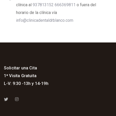
clínica al
937813152
666369811
o fuera del
horario de la clínica vía
info@clinicadentaldrblanco.com
Solicitar una Cita
1ª Visita Gratuita
L-V: 9:30 -13h y 14-19h