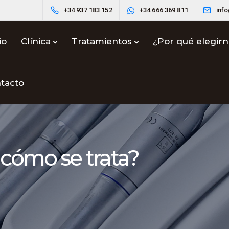
+34 937 183 152
+34 666 369 811
inf
io
Clínica
Tratamientos
¿Por qué elegir
tacto
 cómo se trata?