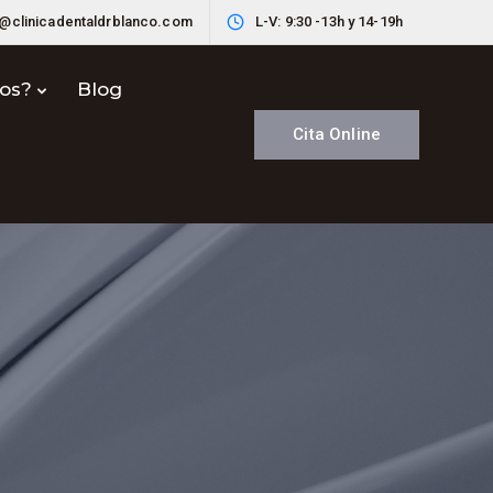
o@clinicadentaldrblanco.com
L-V: 9:30 -13h y 14-19h
nos?
Blog
Cita Online