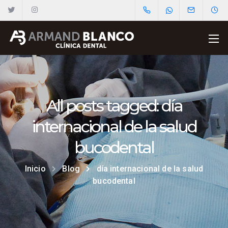
All posts tagged: día
internacional de la salud
bucodental
Inicio
Blog
día internacional de la salud
bucodental