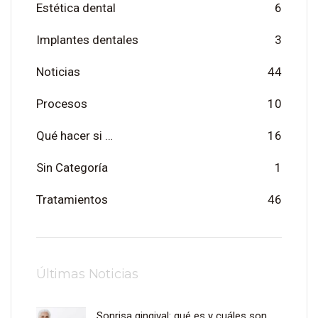
Estética dental
6
Implantes dentales
3
Noticias
44
Procesos
10
Qué hacer si …
16
Sin Categoría
1
Tratamientos
46
Últimas Noticias
Sonrisa gingival: qué es y cuáles son