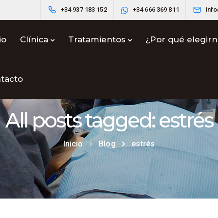
+34 937 183 152
+34 666 369 811
inf
io
Clínica
Tratamientos
¿Por qué elegir
tacto
All posts tagged: estrés
Inicio
Blog
estrés