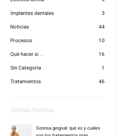
Implantes dentales
3
Noticias
44
Procesos
10
Qué hacer si …
16
Sin Categoría
1
Tratamientos
46
Últimas Noticias
Sonrisa gingival: qué es y cuáles
son los tratamientos más