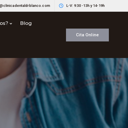
o@clinicadentaldrblanco.com
L-V: 9:30 -13h y 14-19h
nos?
Blog
Cita Online