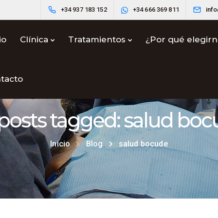
+34 937 183 152
+34 666 369 811
inf
io
Clínica
Tratamientos
¿Por qué elegir
tacto
 posts tagged: salud bo
Inicio
Blog
salud bocude