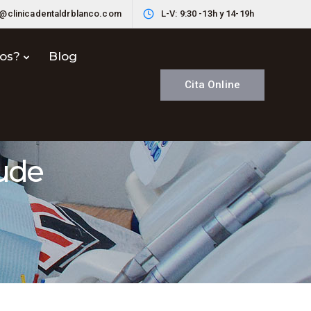
o@clinicadentaldrblanco.com
L-V: 9:30 -13h y 14-19h
nos?
Blog
Cita Online
cude