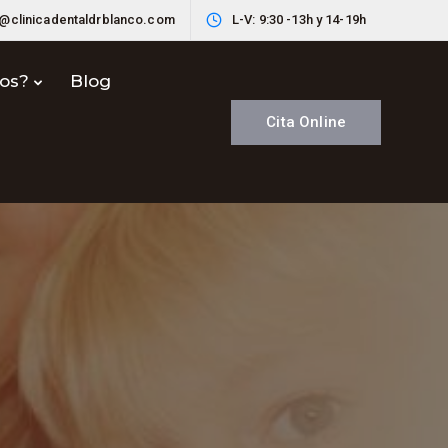
o@clinicadentaldrblanco.com
L-V: 9:30 -13h y 14-19h
nos?
Blog
Cita Online