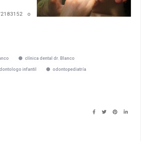
72183152 o
lanco
clínica dental dr. Blanco
dontologo infantil
odontopediatría