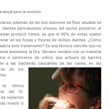
anual para la revisión.
caries, además de las dos sesiones de flúor anuales se
s dientes permanentes jóvenes del sector posterior, el
uedan produci
r caries, ya que el 80% de estas suelen
recer en las fosas y fisuras de dichos dientes. ¿Cómo
ealiza este tratamiento? Es una técnica sencilla que no
sita anestesia, la Dra. Serrano recubre con un material
sina o ionómeros de vidrio) que actuará de barrera
nte a las bacterias causantes de las caries, en las
uras de l
os
tes.
la clínica
tal del Dr.
 de sedación
 más miedo o