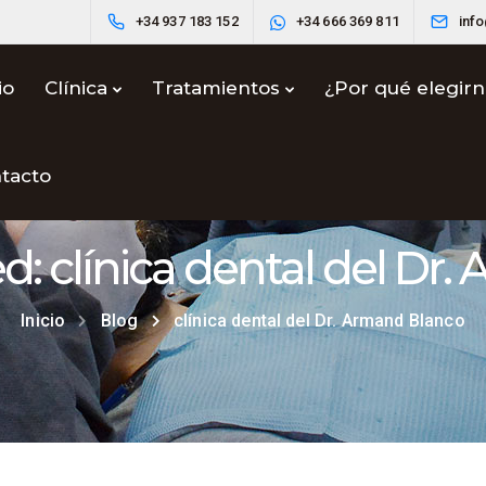
+34 937 183 152
+34 666 369 811
inf
io
Clínica
Tratamientos
¿Por qué elegir
tacto
ed: clínica dental del Dr
Inicio
Blog
clínica dental del Dr. Armand Blanco