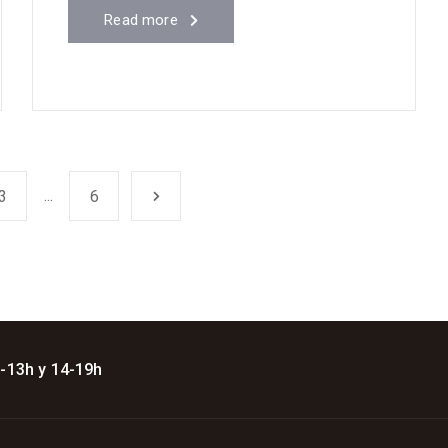
Read more
...
3
6
 -13h y 14-19h