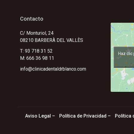
Contacto
C/ Monturiol, 24
08210 BARBERÀ DEL VALLÈS
T: 93 718 31 52
Haz clic
M: 666 36 98 11
info@clinicadentaldrblanco.com
Aviso Legal
–
Política de Privacidad
–
Política