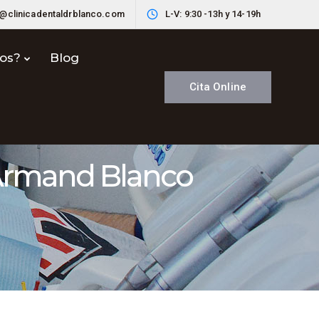
o@clinicadentaldrblanco.com
L-V: 9:30 -13h y 14-19h
nos?
Blog
Cita Online
. Armand Blanco