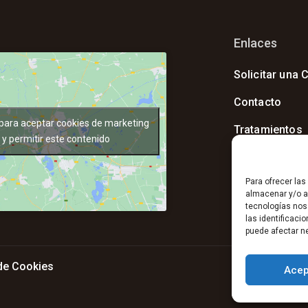
Enlaces
Solicitar una C
Contacto
 para aceptar cookies de marketing
Tratamientos
y permitir este contenido
Instalaciones
Para ofrecer la
almacenar y/o ac
tecnologías nos
las identificaci
puede afectar ne
 de Cookies
Acep